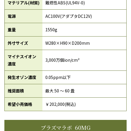
マテリアル(材質)
難燃性ABS(UL94V-0)
電源
AC100V(アダプタDC12V)
重量
1550g
外寸サイズ
W280×H90×D200mm
マイナスイオン
3,000万個ion/cm²
濃度
発生オゾン濃度
0.05ppm以下
推奨面積
最大 50 〜 60 畳
希望小売価格
￥202,000(税込)
プラズマラボ 60MG