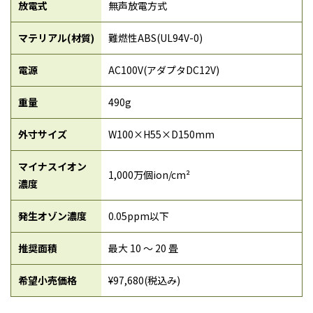
放電式
無声放電方式
マテリアル(材質)
難燃性ABS(UL94V-0)
電源
AC100V(アダプタDC12V)
重量
490g
外寸サイズ
W100×H55×D150mm
マイナスイオン
1,000万個ion/cm²
濃度
発生オゾン濃度
0.05ppm以下
推奨面積
最大 10 〜 20 畳
希望小売価格
¥97,680(税込み)